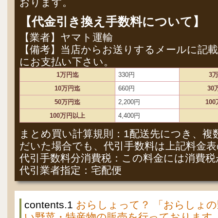
おります。
【代金引き換え手数料について】
【業者】ヤマト運輸
【備考】当店からお送りするメールに記載
にお支払い下さい。
1万円迄
330円
3
10万円迄
660円
30
50万円迄
2,200円
10
100万円以上
4,400円
まとめ買い計算規則：1配送先につき、複
だいた場合でも、代引手数料は上記料金表
代引手数料分消費税：この料金には消費税
代引業者指定：宅配便
contents.1
おらしょって？ 「おらしょ
い野菜・特産物の販売を行っております