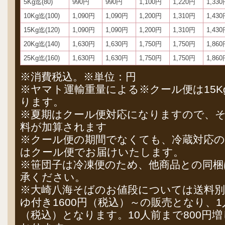
5Kg迄(80)
990円
990円
1,100円
1,220円
1,33
10Kg迄(100)
1,090円
1,090円
1,200円
1,310円
1,43
15Kg迄(120)
1,090円
1,090円
1,200円
1,310円
1,43
20Kg迄(140)
1,630円
1,630円
1,750円
1,750円
1,86
25Kg迄(160)
1,630円
1,630円
1,750円
1,750円
1,86
※消費税込。※単位：円
※ヤマト運輸重量による※クール便は15Kg
ります。
※夏期はクール便対応になりますので、
料が加算されます
※クール便の期間でなくても、冷蔵対応の
はクール便でお届けいたします。
※笹団子は冷凍便のため、他商品との同
承ください。
※大崎八海そばのお値段については送料別
ゆ付き1600円（税込）～の販売となり、1
（税込）となります。10人前まで800円増し