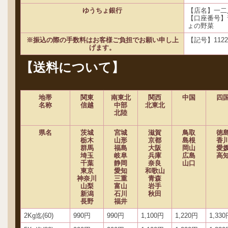
ゆうちょ銀行
【店名】一二
【口座番号】
ょの野菜
※振込の際の手数料はお客様ご負担でお願い申し上
【記号】1122
げます。
【送料について】
地帯
関東
南東北
関西
中国
四
名称
信越
中部
北東北
北陸
県名
茨城
宮城
滋賀
鳥取
徳
栃木
山形
京都
島根
香
群馬
福島
大阪
岡山
愛
埼玉
岐阜
兵庫
広島
高
千葉
静岡
奈良
山口
東京
愛知
和歌山
神奈川
三重
青森
山梨
富山
岩手
新潟
石川
秋田
長野
福井
2Kg迄(60)
990円
990円
1,100円
1,220円
1,33