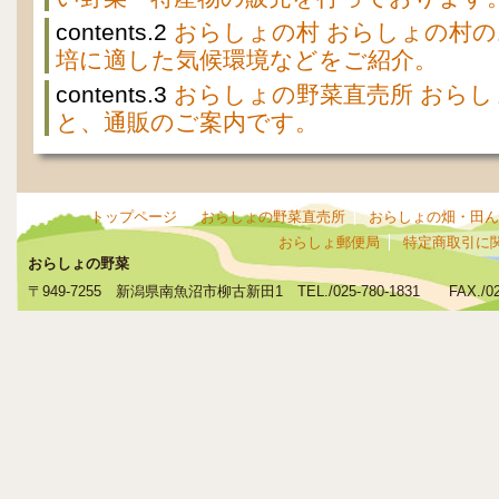
contents.2
おらしょの村 おらしょの村
培に適した気候環境などをご紹介。
contents.3
おらしょの野菜直売所 おら
と、通販のご案内です。
トップページ
おらしょの野菜直売所
おらしょの畑・田ん
おらしょ郵便局
特定商取引に
おらしょの野菜
〒949-7255 新潟県南魚沼市柳古新田1 TEL./025-780-1831 FAX./025-