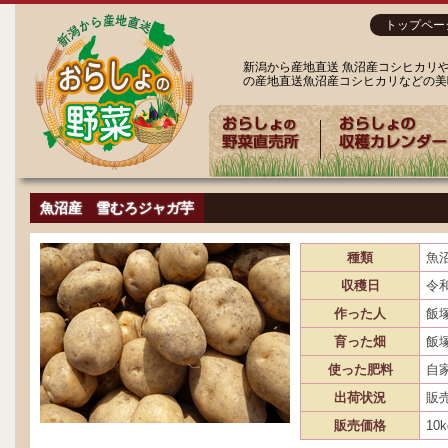
トップペー
新潟から産地直送 魚沼産コシヒカリ
の産地直送魚沼産コシヒカリなどの美
魚沼産 雪むろジャガ芋
種類
魚
収穫日
令
作った人
飯
育った畑
飯
使った肥料
自
出荷状況
販
販売価格
10k