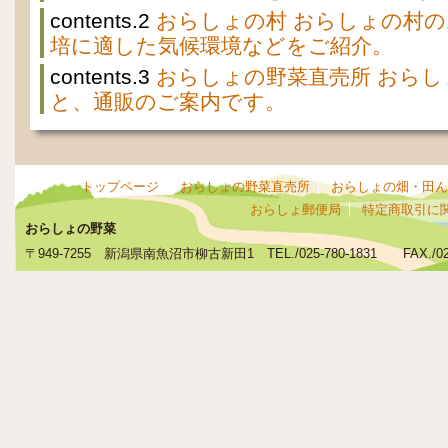
contents.2
おらしょの村 おらしょの村
培に適した気候環境などをご紹介。
contents.3
おらしょの野菜直売所 おら
と、通販のご案内です。
トップページ
おらしょの野菜直売所
おらしょの畑・田ん
おらしょ郵便局
特定商取引に
おらしょの野菜
〒949-7255 新潟県南魚沼市柳古新田1 TEL./025-780-1831 FAX./025-