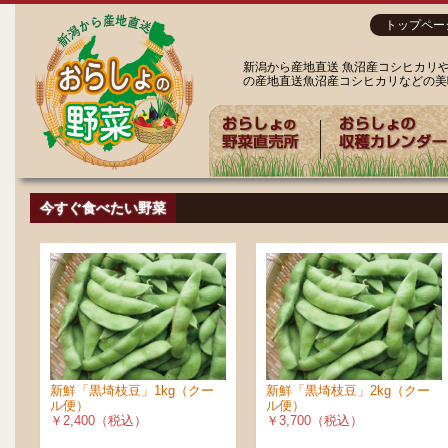
トップペー
新潟から産地直送 魚沼産コシヒカリ
の産地直送魚沼産コシヒカリなどの美
今すぐ食べたい野菜
新鮮「黒埼枝豆」1kg（クー
新鮮「黒埼枝豆」2kg（クー
ル便）
ル便）
￥2,400（税込）
￥3,700（税込）