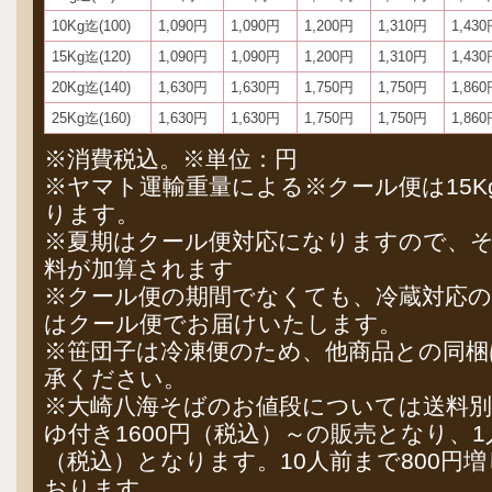
10Kg迄(100)
1,090円
1,090円
1,200円
1,310円
1,43
15Kg迄(120)
1,090円
1,090円
1,200円
1,310円
1,43
20Kg迄(140)
1,630円
1,630円
1,750円
1,750円
1,86
25Kg迄(160)
1,630円
1,630円
1,750円
1,750円
1,86
※消費税込。※単位：円
※ヤマト運輸重量による※クール便は15Kg
ります。
※夏期はクール便対応になりますので、
料が加算されます
※クール便の期間でなくても、冷蔵対応の
はクール便でお届けいたします。
※笹団子は冷凍便のため、他商品との同
承ください。
※大崎八海そばのお値段については送料別
ゆ付き1600円（税込）～の販売となり、1
（税込）となります。10人前まで800円増し
おります。