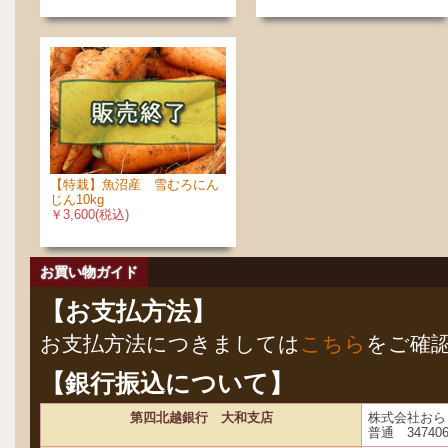
【特栽】魚沼産 雪むろにん
じん10kg
￥3,600(税込)
お買い物ガイド
【お支払方法】
お支払方法につきましては
こちら
をご確
【銀行振込について】
第四北越銀行 大和支店
株式会社おら
普通 34740