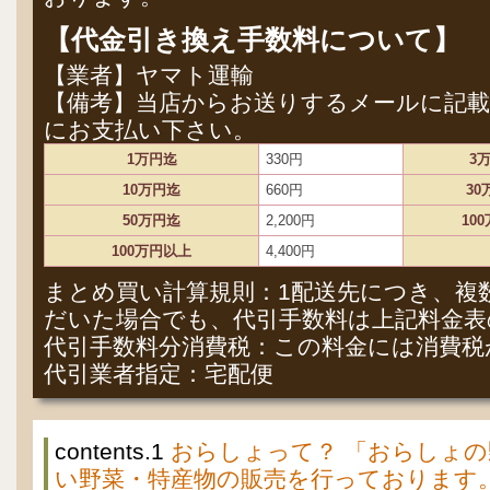
【代金引き換え手数料について】
【業者】ヤマト運輸
【備考】当店からお送りするメールに記載
にお支払い下さい。
1万円迄
330円
3
10万円迄
660円
30
50万円迄
2,200円
10
100万円以上
4,400円
まとめ買い計算規則：1配送先につき、複
だいた場合でも、代引手数料は上記料金表
代引手数料分消費税：この料金には消費税
代引業者指定：宅配便
contents.1
おらしょって？ 「おらしょ
い野菜・特産物の販売を行っております