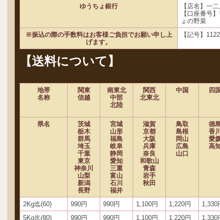
ゆうちょ銀行
【店名】一二
【口座番号】
ょの野菜
※振込の際の手数料はお客様ご負担でお願い申し上
【記号】1122
げます。
【送料について】
地帯
関東
南東北
関西
中国
四
名称
信越
中部
北東北
北陸
県名
茨城
宮城
滋賀
鳥取
徳
栃木
山形
京都
島根
香
群馬
福島
大阪
岡山
愛
埼玉
岐阜
兵庫
広島
高
千葉
静岡
奈良
山口
東京
愛知
和歌山
神奈川
三重
青森
山梨
富山
岩手
新潟
石川
秋田
長野
福井
2Kg迄(60)
990円
990円
1,100円
1,220円
1,33
5Kg迄(80)
990円
990円
1,100円
1,220円
1,33